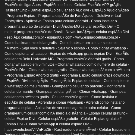
EspiÃ£o de ligacÃµes -
EspiÃ£o de fotos -
Celular EspiÃ£o APP grÃ¡tis -
Rastrear Chip -
Daniel espiÃ£o celular espiÃ£o divi -
EspiÃ£o Ã¡udio vÃ­deo
-
Programa Espiao -
Programa espiÃ£o do FantÃ¡stico -
Detetive virtual
FantÃ¡stico -
Aplicativo Espiao para celular Android -
Como instalar o
programa Espiao de celular -
DivinÃ³polis-MG celular espiÃ£o Divi -
O
melhor programa espiÃ£o do Brasil -
Novas funÃ§Ãµes celular espiÃ£o Divi
-
espiÃ£o celular.com.br -
espiao007.com -
www.espiaocelular.com.br -
Como hackear um celular gratis -
Como hackear um celular so com o
nÃºmero -
Seja voce o detetive -
Seja vc o espiao -
Como clonar whatsapp -
Como espionar whatsapp -
Espiao de whatsapp gratis espiao Divi -
EspiÃ£o
celular em Belo Horizonte MG -
Programa espiÃ£o Android gratis -
Como
clonar whatsapp em 5 minutos -
Clonar whatsapp com o numero do celular -
EspiÃ£o Divi -
Clonar whatsapp gratis -
Clonar whatsapp sÃ³ com o nÃºmero
-
Programa Espiao Android gratis -
Programa Espiao celular gratis download
-
EspiÃ£o Divi teste grÃ¡tis -
Teste grÃ¡tis Espiao de celular -
Como espionar
o whatsapp do meu marido -
Grampear o celular do parceiro -
Monitorar o
celular do marido -
Grampear celular grÃ¡tis -
Clonar whatsapp -
Grampear
celular pelo nÃºmero gratis -
Celular espiÃ£o gratis -
Como instalar o
espiÃ£o de celular -
Aprenda a clonar whatsapp -
Aprendi como instalar o
programa espiao -
Aplicativo de ver mensagem de outro celular -
Como
grampear um celular com o nÃºmero a distÃ¢ncia -
Espiao celular gratuito -
celular Espiao Divi -
Celular espiÃ£o gratuito -
Celular Espiao gratuito #
Espiao Divi -
Clonar WhatsApp # celular espiao Divi -
https://youtu.be/dVilVnRuZtE -
Rastreador de telemÃ³vel -
Celular Espiao em
Portugal Lisboa -
Como clonar um telemÃ³vel Portugal Lisboa -
Como clonar