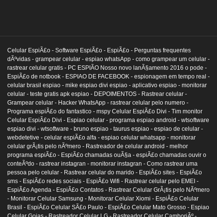
Celular EspiÃ£o -
Software EspiÃ£o -
EspiÃ£o -
Perguntas frequentes
dÃºvidas -
grampear celular -
espiao whatsApp -
como grampear um celular -
rastrear celular gratis -
PC ESPIÃO Nosso novo lanÃ§amento 2016 o pode -
EspiÃ£o de notbook -
ESPIAO DE FACEBOOK -
espionagem em tempo real -
celular brasil espiao -
mike espiao divi espiao -
aplicativo espiao -
monitorar
celular -
teste gratis apk espiao -
DEPOIMENTOS -
Rastrear celular -
Grampear celular -
Hacker WhatsApp -
rastrear celular pelo numero -
Programa espiÃ£o do fantastico -
mspy Celular EspiÃ£o Divi -
Tim monitor
Celular EspiÃ£o Divi -
Espiao celular -
programa espiao android -
wtsoftware
espiao divi -
wtsoftware -
bruno espiao -
taurus espiao -
espiao de celular -
webdetetive -
celular espiÃ£o alfa -
espiao celular whatsapp -
monitorar
celular grÃ¡tis pelo nÃºmero -
Rastreador de celular android -
melhor
programa espiÃ£o -
EspiÃ£o chamadas ouÃ§a -
espiÃ£o chamadas ouvir o
conteÃºdo -
rastrear instagran -
monitorar instagran -
Como rastrear uma
pessoa pelo celular -
Rastrear celular do marido -
EspiÃ£o sites -
EspiÃ£o
sms -
EspiÃ£o redes sociais -
EspiÃ£o Wifi -
Rastrear celular pelo EMEI -
EspiÃ£o Agenda -
EspiÃ£o Contatos -
Rastrear Celular GrÃ¡tis pelo NÃºmero
-
Monitorar Celular Samsung -
Monitorar Celular Xiomi -
EspiÃ£o Celular
Brasil -
EspiÃ£o Celular SÃ£o Paulo -
EspiÃ£o Celular Mato Grosso -
Espiao
Celular Goias -
Rastreador Celular LG -
Rastreador Celular CamboriÃº -