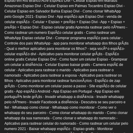
Espiao em Rio Branco Acre EspiÃ£o Divi -
Celular Espiao em Manaus
Amazonas Espiao Divi -
Celular Espiao em Palmas Tocantins Espiao Divi -
Celular Espiao em Salvador Bahia Espiao Divi -
Como clonar WhatsApp
pelo Google 2021- Espiao Divi -
App espiÃ£o apk Espiao Divi -
venda de
celular espiÃ£o -
Celular + Espiao + preÃ§o + Espiao Divi -
App + Espiao +
preÃ§o + Espiao Divi -
Espiao celular gratis Aprenda rastrear pelo nÃºmero -
Como rastrear um numero EspiÃ£o celular gratis -
Como rastrear um
WhatsApp Espiao celular Divi -
Comprar programa espiÃ£o para celular -
Controle dos pais WhatsApp -
app para monitorar whatsapp dos filhos grÃ¡tis
-
Qual o melhor aplicativo para monitorar os filhos? -
seja vocÃª o espiÃ£o-
celular espiÃ£o divi -
Aplicativo para monitorar celular grÃ¡tis -
EspiÃ£o
online gratis Celular Espiao Divi -
Como fazer um celular Espiao -
Grampear
um celular a distÃ¢ncia -
Celular Espiao baixar gratis -
Camera espiÃ£ de
celular -
Aplicativo para rastrear o marido -
Aplicativo para rastrear o
namorado -
Aplicativo para rastrear a esposa -
Aplicativo para rastrear os
filhos -
Aplicativo para monitorar rastrear funcionÃ¡rios -
EspiÃ£o de zap
grÃ¡tis -
Como monitorar um celular passo a passo -
Site espiÃ£o de celular
gratis -
App espiÃ£o Android -
App Espiao em Portugal -
App Espiao em
portuguÃªs teste grÃ¡tis -
Invadir whatsapp a distÃ¢ncia -
Invadir whatsapp
pelo nÃºmero -
Invadir Facebook a distÃ¢ncia -
Descubra se seu parceiro e
fiel -
Whatsapp como clonar -
Whatsapp como monitorar -
Como ver o
whatsapp do seu parceiro -
Como clonar whatsapp do marido -
Como clonar
whatsapp da sua namorada -
Como clonar o whatsapp do namorado -
Aplicativo para rastrear celular do namorado -
Como rastrear um celular pelo
numero 2021 -
Baixar whatsapp espiÃ£o -
Espiao gratis -
Monitorar