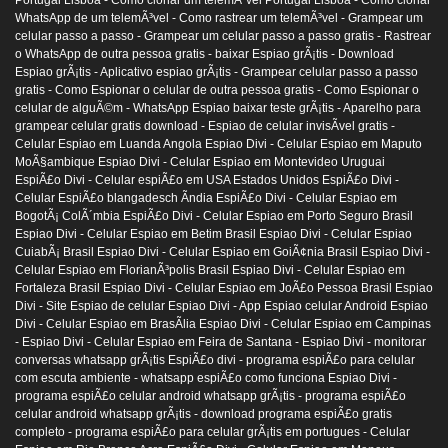
WhatsApp de um telemÃ³vel -
Como rastrear um telemÃ³vel -
Grampear um
celular passo a passo -
Grampear um celular passo a passo gratis -
Rastrear
o WhatsApp de outra pessoa gratis -
baixar Espiao grÃ¡tis -
Download
Espiao grÃ¡tis -
Aplicativo espiao grÃ¡tis -
Grampear celular passo a passo
gratis -
Como Espionar o celular de outra pessoa gratis -
Como Espionar o
celular de alguÃ©m -
WhatsApp Espiao baixar teste grÃ¡tis -
Aparelho para
grampear celular gratis download -
Espiao de celular invisÃ­vel gratis -
Celular Espiao em Luanda Angola Espiao Divi -
Celular Espiao em Maputo
MoÃ§ambique Espiao Divi -
Celular Espiao em Montevideo Uruguai
EspiÃ£o Divi -
Celular espiÃ£o em USA Estados Unidos EspiÃ£o Divi -
Celular EspiÃ£o blangadesch Ãndia EspiÃ£o Divi -
Celular Espiao em
BogotÃ¡ ColÃ´mbia EspiÃ£o Divi -
Celular Espiao em Porto Seguro Brasil
Espiao Divi -
Celular Espiao em Betim Brasil Espiao Divi -
Celular Espiao
CuiabÃ¡ Brasil Espiao Divi -
Celular Espiao em GoiÃ¢nia Brasil Espiao Divi -
Celular Espiao em FlorianÃ³polis Brasil Espiao Divi -
Celular Espiao em
Fortaleza Brasil Espiao Divi -
Celular Espiao em JoÃ£o Pessoa Brasil Espiao
Divi -
Site Espiao de celular Espiao Divi -
App Espiao celular Android Espiao
Divi -
Celular Espiao em BrasÃ­lia Espiao Divi -
Celular Espiao em Campinas
- Espiao Divi -
Celular Espiao em Feira de Santana - Espiao Divi -
monitorar
conversas whatsapp grÃ¡tis EspiÃ£o divi -
programa espiÃ£o para celular
com escuta ambiente -
whatsapp espiÃ£o como funciona Espiao Divi -
programa espiÃ£o celular android whatsapp grÃ¡tis -
programa espiÃ£o
celular android whatsapp grÃ¡tis -
download programa espiÃ£o gratis
completo -
programa espiÃ£o para celular grÃ¡tis em portugues -
Celular