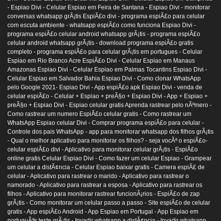
- Espiao Divi -
Celular Espiao em Feira de Santana - Espiao Divi -
monitorar
conversas whatsapp grÃ¡tis EspiÃ£o divi -
programa espiÃ£o para celular
com escuta ambiente -
whatsapp espiÃ£o como funciona Espiao Divi -
programa espiÃ£o celular android whatsapp grÃ¡tis -
programa espiÃ£o
celular android whatsapp grÃ¡tis -
download programa espiÃ£o gratis
completo -
programa espiÃ£o para celular grÃ¡tis em portugues -
Celular
Espiao em Rio Branco Acre EspiÃ£o Divi -
Celular Espiao em Manaus
Amazonas Espiao Divi -
Celular Espiao em Palmas Tocantins Espiao Divi -
Celular Espiao em Salvador Bahia Espiao Divi -
Como clonar WhatsApp
pelo Google 2021- Espiao Divi -
App espiÃ£o apk Espiao Divi -
venda de
celular espiÃ£o -
Celular + Espiao + preÃ§o + Espiao Divi -
App + Espiao +
preÃ§o + Espiao Divi -
Espiao celular gratis Aprenda rastrear pelo nÃºmero -
Como rastrear um numero EspiÃ£o celular gratis -
Como rastrear um
WhatsApp Espiao celular Divi -
Comprar programa espiÃ£o para celular -
Controle dos pais WhatsApp -
app para monitorar whatsapp dos filhos grÃ¡tis
-
Qual o melhor aplicativo para monitorar os filhos? -
seja vocÃª o espiÃ£o-
celular espiÃ£o divi -
Aplicativo para monitorar celular grÃ¡tis -
EspiÃ£o
online gratis Celular Espiao Divi -
Como fazer um celular Espiao -
Grampear
um celular a distÃ¢ncia -
Celular Espiao baixar gratis -
Camera espiÃ£ de
celular -
Aplicativo para rastrear o marido -
Aplicativo para rastrear o
namorado -
Aplicativo para rastrear a esposa -
Aplicativo para rastrear os
filhos -
Aplicativo para monitorar rastrear funcionÃ¡rios -
EspiÃ£o de zap
grÃ¡tis -
Como monitorar um celular passo a passo -
Site espiÃ£o de celular
gratis -
App espiÃ£o Android -
App Espiao em Portugal -
App Espiao em
portuguÃªs teste grÃ¡tis -
Invadir whatsapp a distÃ¢ncia -
Invadir whatsapp