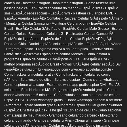
conteÃºdo -
rastrear instagran -
monitorar instagran -
Como rastrear uma
pessoa pelo celular -
Rastrear celular do marido -
EspiÃ£o sites -
EspiÃ£o
sms -
EspiÃ£o redes sociais -
EspiÃ£o Wifi -
Rastrear celular pelo EMEI -
EspiÃ£o Agenda -
EspiÃ£o Contatos -
Rastrear Celular GrÃ¡tis pelo NÃºmero
-
Monitorar Celular Samsung -
Monitorar Celular Xiomi -
EspiÃ£o Celular
Brasil -
EspiÃ£o Celular SÃ£o Paulo -
EspiÃ£o Celular Mato Grosso -
Espiao
Celular Goias -
Rastreador Celular LG -
Rastreador Celular CamboriÃº -
EspiÃ£o de ligacÃµes -
EspiÃ£o de fotos -
Celular EspiÃ£o APP grÃ¡tis -
Rastrear Chip -
Daniel espiÃ£o celular espiÃ£o divi -
EspiÃ£o Ã¡udio vÃ­deo
-
Programa Espiao -
Programa espiÃ£o do FantÃ¡stico -
Detetive virtual
FantÃ¡stico -
Aplicativo Espiao para celular Android -
Como instalar o
programa Espiao de celular -
DivinÃ³polis-MG celular espiÃ£o Divi -
O
melhor programa espiÃ£o do Brasil -
Novas funÃ§Ãµes celular espiÃ£o Divi
-
espiÃ£o celular.com.br -
espiao007.com -
www.espiaocelular.com.br -
Como hackear um celular gratis -
Como hackear um celular so com o
nÃºmero -
Seja voce o detetive -
Seja vc o espiao -
Como clonar whatsapp -
Como espionar whatsapp -
Espiao de whatsapp gratis espiao Divi -
EspiÃ£o
celular em Belo Horizonte MG -
Programa espiÃ£o Android gratis -
Como
clonar whatsapp em 5 minutos -
Clonar whatsapp com o numero do celular -
EspiÃ£o Divi -
Clonar whatsapp gratis -
Clonar whatsapp sÃ³ com o nÃºmero
-
Programa Espiao Android gratis -
Programa Espiao celular gratis download
-
EspiÃ£o Divi teste grÃ¡tis -
Teste grÃ¡tis Espiao de celular -
Como espionar
o whatsapp do meu marido -
Grampear o celular do parceiro -
Monitorar o
celular do marido -
Grampear celular grÃ¡tis -
Clonar whatsapp -
Grampear
celular pelo nÃºmero gratis -
Celular espiÃ£o gratis -
Como instalar o