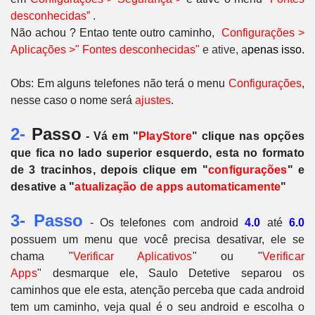
desconhecidas”
.
Não achou ? Entao tente outro caminho,
Configurações >
Aplicações >" Fontes desconhecidas"
e ative, a
penas isso.
Obs: Em alguns telefones não terá o menu
Configurações
,
nesse caso o nome será
ajustes
.
2-
Passo
- Vá em "
PlayStore
" clique nas opções
que fica no lado superior esquerdo, esta no formato
de 3 tracinhos, depois clique em "
configurações
" e
desative a "
atualização de apps automaticamente
"
3- Passo
- Os telefones com android
4.0
até
6.0
possuem um menu que você precisa desativar, ele se
chama "
Verificar Aplicativos
" ou
"
Verificar
Apps
"
desmarque ele, Saulo Detetive separou os
caminhos que ele esta, atenção perceba que cada android
tem um caminho, veja qual é o seu android e escolha o