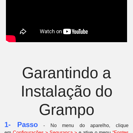
Garantindo a
Instalação do
Grampo
1- Passo
- No menu do aparelho, clique
em
C
onfigurações > Segurança >
e ative o menu
“Fontes