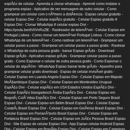
espiÃ£o de celular -
Aprenda a clonar whatsapp -
Aprendi como instalar o
programa espiao -
Aplicativo de ver mensagem de outro celular -
Como
grampear um celular com o nÃºmero a distÃ¢ncia -
Espiao celular gratuito -
celular Espiao Divi -
Celular espiÃ£o gratuito -
Celular Espiao gratuito #
Espiao Divi -
Clonar WhatsApp # celular espiao Divi -
https://youtu.be/dVilVnRuZtE -
Rastreador de telemÃ³vel -
Celular Espiao em
Portugal Lisboa -
Como clonar um telemÃ³vel Portugal Lisboa -
Como clonar
WhatsApp de um telemÃ³vel -
Como rastrear um telemÃ³vel -
Grampear um
celular passo a passo -
Grampear um celular passo a passo gratis -
Rastrear
o WhatsApp de outra pessoa gratis -
baixar Espiao grÃ¡tis -
Download
Espiao grÃ¡tis -
Aplicativo espiao grÃ¡tis -
Grampear celular passo a passo
gratis -
Como Espionar o celular de outra pessoa gratis -
Como Espionar o
celular de alguÃ©m -
WhatsApp Espiao baixar teste grÃ¡tis -
Aparelho para
grampear celular gratis download -
Espiao de celular invisÃ­vel gratis -
Celular Espiao em Luanda Angola Espiao Divi -
Celular Espiao em Maputo
MoÃ§ambique Espiao Divi -
Celular Espiao em Montevideo Uruguai
EspiÃ£o Divi -
Celular espiÃ£o em USA Estados Unidos EspiÃ£o Divi -
Celular EspiÃ£o blangadesch Ãndia EspiÃ£o Divi -
Celular Espiao em
BogotÃ¡ ColÃ´mbia EspiÃ£o Divi -
Celular Espiao em Porto Seguro Brasil
Espiao Divi -
Celular Espiao em Betim Brasil Espiao Divi -
Celular Espiao
CuiabÃ¡ Brasil Espiao Divi -
Celular Espiao em GoiÃ¢nia Brasil Espiao Divi -
Celular Espiao em FlorianÃ³polis Brasil Espiao Divi -
Celular Espiao em
Fortaleza Brasil Espiao Divi -
Celular Espiao em JoÃ£o Pessoa Brasil Espiao
Divi -
Site Espiao de celular Espiao Divi -
App Espiao celular Android Espiao
Divi -
Celular Espiao em BrasÃ­lia Espiao Divi -
Celular Espiao em Campinas