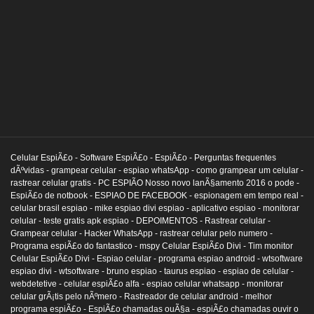
Celular EspiÃ£o -
Software EspiÃ£o -
EspiÃ£o -
Perguntas frequentes
dÃºvidas -
grampear celular -
espiao whatsApp -
como grampear um celular -
rastrear celular gratis -
PC ESPIÃO Nosso novo lanÃ§amento 2016 o pode -
EspiÃ£o de notbook -
ESPIAO DE FACEBOOK -
espionagem em tempo real -
celular brasil espiao -
mike espiao divi espiao -
aplicativo espiao -
monitorar
celular -
teste gratis apk espiao -
DEPOIMENTOS -
Rastrear celular -
Grampear celular -
Hacker WhatsApp -
rastrear celular pelo numero -
Programa espiÃ£o do fantastico -
mspy Celular EspiÃ£o Divi -
Tim monitor
Celular EspiÃ£o Divi -
Espiao celular -
programa espiao android -
wtsoftware
espiao divi -
wtsoftware -
bruno espiao -
taurus espiao -
espiao de celular -
webdetetive -
celular espiÃ£o alfa -
espiao celular whatsapp -
monitorar
celular grÃ¡tis pelo nÃºmero -
Rastreador de celular android -
melhor
programa espiÃ£o -
EspiÃ£o chamadas ouÃ§a -
espiÃ£o chamadas ouvir o