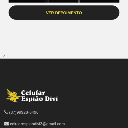
VER DEPOIMENTO
-->
(37)99928-6496
celularespiaodivi2@gmail.com