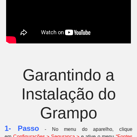
Garantindo a
Instalação do
Grampo
1- Passo
- No menu do aparelho, clique
em
C
onfigurações > Segurança >
e ative o menu
“Fontes