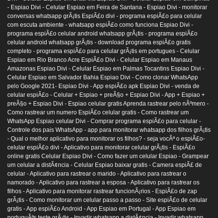
- Espiao Divi -
Celular Espiao em Feira de Santana - Espiao Divi -
monitorar
conversas whatsapp grÃ¡tis EspiÃ£o divi -
programa espiÃ£o para celular
com escuta ambiente -
whatsapp espiÃ£o como funciona Espiao Divi -
programa espiÃ£o celular android whatsapp grÃ¡tis -
programa espiÃ£o
celular android whatsapp grÃ¡tis -
download programa espiÃ£o gratis
completo -
programa espiÃ£o para celular grÃ¡tis em portugues -
Celular
Espiao em Rio Branco Acre EspiÃ£o Divi -
Celular Espiao em Manaus
Amazonas Espiao Divi -
Celular Espiao em Palmas Tocantins Espiao Divi -
Celular Espiao em Salvador Bahia Espiao Divi -
Como clonar WhatsApp
pelo Google 2021- Espiao Divi -
App espiÃ£o apk Espiao Divi -
venda de
celular espiÃ£o -
Celular + Espiao + preÃ§o + Espiao Divi -
App + Espiao +
preÃ§o + Espiao Divi -
Espiao celular gratis Aprenda rastrear pelo nÃºmero -
Como rastrear um numero EspiÃ£o celular gratis -
Como rastrear um
WhatsApp Espiao celular Divi -
Comprar programa espiÃ£o para celular -
Controle dos pais WhatsApp -
app para monitorar whatsapp dos filhos grÃ¡tis
-
Qual o melhor aplicativo para monitorar os filhos? -
seja vocÃª o espiÃ£o-
celular espiÃ£o divi -
Aplicativo para monitorar celular grÃ¡tis -
EspiÃ£o
online gratis Celular Espiao Divi -
Como fazer um celular Espiao -
Grampear
um celular a distÃ¢ncia -
Celular Espiao baixar gratis -
Camera espiÃ£ de
celular -
Aplicativo para rastrear o marido -
Aplicativo para rastrear o
namorado -
Aplicativo para rastrear a esposa -
Aplicativo para rastrear os
filhos -
Aplicativo para monitorar rastrear funcionÃ¡rios -
EspiÃ£o de zap
grÃ¡tis -
Como monitorar um celular passo a passo -
Site espiÃ£o de celular
gratis -
App espiÃ£o Android -
App Espiao em Portugal -
App Espiao em
portuguÃªs teste grÃ¡tis -
Invadir whatsapp a distÃ¢ncia -
Invadir whatsapp