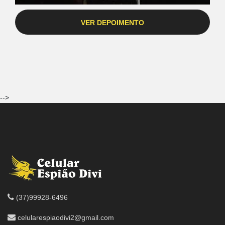
VER DEPOIMENTO
-->
(37)99928-6496
celularespiaodivi2@gmail.com