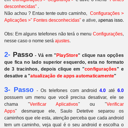
desconhecidas”
.
Não achou ? Entao tente outro caminho,
Configurações >
Aplicações >" Fontes desconhecidas"
e ative, a
penas isso.
Obs: Em alguns telefones não terá o menu
Configurações
,
nesse caso o nome será
ajustes
.
2-
Passo
- Vá em "
PlayStore
" clique nas opções
que fica no lado superior esquerdo, esta no formato
de 3 tracinhos, depois clique em "
configurações
" e
desative a "
atualização de apps automaticamente
"
3- Passo
- Os telefones com android
4.0
até
6.0
possuem um menu que você precisa desativar, ele se
chama "
Verificar Aplicativos
" ou
"
Verificar
Apps
"
desmarque ele, Saulo Detetive separou os
caminhos que ele esta, atenção perceba que cada android
tem um caminho, veja qual é o seu android e escolha o