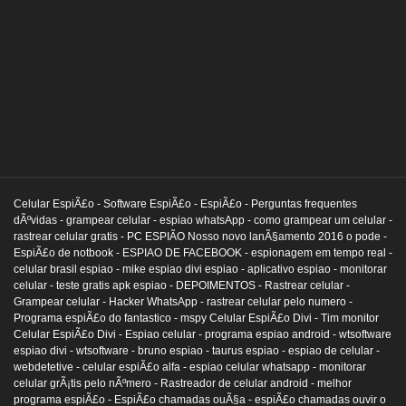
Celular EspiÃ£o -
Software EspiÃ£o -
EspiÃ£o -
Perguntas frequentes
dÃºvidas -
grampear celular -
espiao whatsApp -
como grampear um celular -
rastrear celular gratis -
PC ESPIÃO Nosso novo lanÃ§amento 2016 o pode -
EspiÃ£o de notbook -
ESPIAO DE FACEBOOK -
espionagem em tempo real -
celular brasil espiao -
mike espiao divi espiao -
aplicativo espiao -
monitorar
celular -
teste gratis apk espiao -
DEPOIMENTOS -
Rastrear celular -
Grampear celular -
Hacker WhatsApp -
rastrear celular pelo numero -
Programa espiÃ£o do fantastico -
mspy Celular EspiÃ£o Divi -
Tim monitor
Celular EspiÃ£o Divi -
Espiao celular -
programa espiao android -
wtsoftware
espiao divi -
wtsoftware -
bruno espiao -
taurus espiao -
espiao de celular -
webdetetive -
celular espiÃ£o alfa -
espiao celular whatsapp -
monitorar
celular grÃ¡tis pelo nÃºmero -
Rastreador de celular android -
melhor
programa espiÃ£o -
EspiÃ£o chamadas ouÃ§a -
espiÃ£o chamadas ouvir o