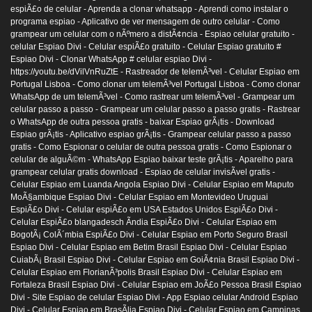
espiÃ£o de celular -
Aprenda a clonar whatsapp -
Aprendi como instalar o
programa espiao -
Aplicativo de ver mensagem de outro celular -
Como
grampear um celular com o nÃºmero a distÃ¢ncia -
Espiao celular gratuito -
celular Espiao Divi -
Celular espiÃ£o gratuito -
Celular Espiao gratuito #
Espiao Divi -
Clonar WhatsApp # celular espiao Divi -
https://youtu.be/dVilVnRuZtE -
Rastreador de telemÃ³vel -
Celular Espiao em
Portugal Lisboa -
Como clonar um telemÃ³vel Portugal Lisboa -
Como clonar
WhatsApp de um telemÃ³vel -
Como rastrear um telemÃ³vel -
Grampear um
celular passo a passo -
Grampear um celular passo a passo gratis -
Rastrear
o WhatsApp de outra pessoa gratis -
baixar Espiao grÃ¡tis -
Download
Espiao grÃ¡tis -
Aplicativo espiao grÃ¡tis -
Grampear celular passo a passo
gratis -
Como Espionar o celular de outra pessoa gratis -
Como Espionar o
celular de alguÃ©m -
WhatsApp Espiao baixar teste grÃ¡tis -
Aparelho para
grampear celular gratis download -
Espiao de celular invisÃ­vel gratis -
Celular Espiao em Luanda Angola Espiao Divi -
Celular Espiao em Maputo
MoÃ§ambique Espiao Divi -
Celular Espiao em Montevideo Uruguai
EspiÃ£o Divi -
Celular espiÃ£o em USA Estados Unidos EspiÃ£o Divi -
Celular EspiÃ£o blangadesch Ãndia EspiÃ£o Divi -
Celular Espiao em
BogotÃ¡ ColÃ´mbia EspiÃ£o Divi -
Celular Espiao em Porto Seguro Brasil
Espiao Divi -
Celular Espiao em Betim Brasil Espiao Divi -
Celular Espiao
CuiabÃ¡ Brasil Espiao Divi -
Celular Espiao em GoiÃ¢nia Brasil Espiao Divi -
Celular Espiao em FlorianÃ³polis Brasil Espiao Divi -
Celular Espiao em
Fortaleza Brasil Espiao Divi -
Celular Espiao em JoÃ£o Pessoa Brasil Espiao
Divi -
Site Espiao de celular Espiao Divi -
App Espiao celular Android Espiao
Divi -
Celular Espiao em BrasÃ­lia Espiao Divi -
Celular Espiao em Campinas