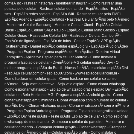
conteÃºdo -
rastrear instagran -
monitorar instagran -
Como rastrear uma
pessoa pelo celular -
Rastrear celular do marido -
EspiÃ£o sites -
EspiÃ£o
sms -
EspiÃ£o redes sociais -
EspiÃ£o Wifi -
Rastrear celular pelo EMEI -
EspiÃ£o Agenda -
EspiÃ£o Contatos -
Rastrear Celular GrÃ¡tis pelo NÃºmero
-
Monitorar Celular Samsung -
Monitorar Celular Xiomi -
EspiÃ£o Celular
Brasil -
EspiÃ£o Celular SÃ£o Paulo -
EspiÃ£o Celular Mato Grosso -
Espiao
Celular Goias -
Rastreador Celular LG -
Rastreador Celular CamboriÃº -
EspiÃ£o de ligacÃµes -
EspiÃ£o de fotos -
Celular EspiÃ£o APP grÃ¡tis -
Rastrear Chip -
Daniel espiÃ£o celular espiÃ£o divi -
EspiÃ£o Ã¡udio vÃ­deo
-
Programa Espiao -
Programa espiÃ£o do FantÃ¡stico -
Detetive virtual
FantÃ¡stico -
Aplicativo Espiao para celular Android -
Como instalar o
programa Espiao de celular -
DivinÃ³polis-MG celular espiÃ£o Divi -
O
melhor programa espiÃ£o do Brasil -
Novas funÃ§Ãµes celular espiÃ£o Divi
-
espiÃ£o celular.com.br -
espiao007.com -
www.espiaocelular.com.br -
Como hackear um celular gratis -
Como hackear um celular so com o
nÃºmero -
Seja voce o detetive -
Seja vc o espiao -
Como clonar whatsapp -
Como espionar whatsapp -
Espiao de whatsapp gratis espiao Divi -
EspiÃ£o
celular em Belo Horizonte MG -
Programa espiÃ£o Android gratis -
Como
clonar whatsapp em 5 minutos -
Clonar whatsapp com o numero do celular -
EspiÃ£o Divi -
Clonar whatsapp gratis -
Clonar whatsapp sÃ³ com o nÃºmero
-
Programa Espiao Android gratis -
Programa Espiao celular gratis download
-
EspiÃ£o Divi teste grÃ¡tis -
Teste grÃ¡tis Espiao de celular -
Como espionar
o whatsapp do meu marido -
Grampear o celular do parceiro -
Monitorar o
celular do marido -
Grampear celular grÃ¡tis -
Clonar whatsapp -
Grampear
celular pelo nÃºmero gratis -
Celular espiÃ£o gratis -
Como instalar o