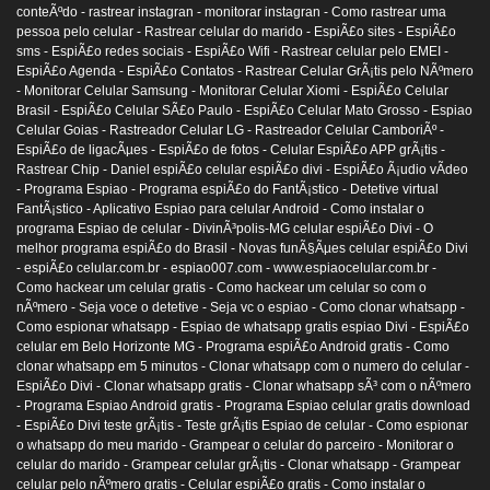
conteÃºdo -
rastrear instagran -
monitorar instagran -
Como rastrear uma
pessoa pelo celular -
Rastrear celular do marido -
EspiÃ£o sites -
EspiÃ£o
sms -
EspiÃ£o redes sociais -
EspiÃ£o Wifi -
Rastrear celular pelo EMEI -
EspiÃ£o Agenda -
EspiÃ£o Contatos -
Rastrear Celular GrÃ¡tis pelo NÃºmero
-
Monitorar Celular Samsung -
Monitorar Celular Xiomi -
EspiÃ£o Celular
Brasil -
EspiÃ£o Celular SÃ£o Paulo -
EspiÃ£o Celular Mato Grosso -
Espiao
Celular Goias -
Rastreador Celular LG -
Rastreador Celular CamboriÃº -
EspiÃ£o de ligacÃµes -
EspiÃ£o de fotos -
Celular EspiÃ£o APP grÃ¡tis -
Rastrear Chip -
Daniel espiÃ£o celular espiÃ£o divi -
EspiÃ£o Ã¡udio vÃ­deo
-
Programa Espiao -
Programa espiÃ£o do FantÃ¡stico -
Detetive virtual
FantÃ¡stico -
Aplicativo Espiao para celular Android -
Como instalar o
programa Espiao de celular -
DivinÃ³polis-MG celular espiÃ£o Divi -
O
melhor programa espiÃ£o do Brasil -
Novas funÃ§Ãµes celular espiÃ£o Divi
-
espiÃ£o celular.com.br -
espiao007.com -
www.espiaocelular.com.br -
Como hackear um celular gratis -
Como hackear um celular so com o
nÃºmero -
Seja voce o detetive -
Seja vc o espiao -
Como clonar whatsapp -
Como espionar whatsapp -
Espiao de whatsapp gratis espiao Divi -
EspiÃ£o
celular em Belo Horizonte MG -
Programa espiÃ£o Android gratis -
Como
clonar whatsapp em 5 minutos -
Clonar whatsapp com o numero do celular -
EspiÃ£o Divi -
Clonar whatsapp gratis -
Clonar whatsapp sÃ³ com o nÃºmero
-
Programa Espiao Android gratis -
Programa Espiao celular gratis download
-
EspiÃ£o Divi teste grÃ¡tis -
Teste grÃ¡tis Espiao de celular -
Como espionar
o whatsapp do meu marido -
Grampear o celular do parceiro -
Monitorar o
celular do marido -
Grampear celular grÃ¡tis -
Clonar whatsapp -
Grampear
celular pelo nÃºmero gratis -
Celular espiÃ£o gratis -
Como instalar o