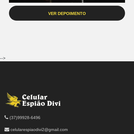
VER DEPOIMENTO
-->
(37)99928-6496
celularespiaodivi2@gmail.com