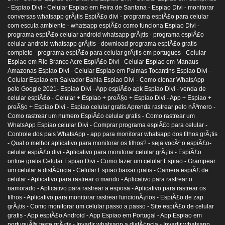
- Espiao Divi -
Celular Espiao em Feira de Santana - Espiao Divi -
monitorar
conversas whatsapp grÃ¡tis EspiÃ£o divi -
programa espiÃ£o para celular
com escuta ambiente -
whatsapp espiÃ£o como funciona Espiao Divi -
programa espiÃ£o celular android whatsapp grÃ¡tis -
programa espiÃ£o
celular android whatsapp grÃ¡tis -
download programa espiÃ£o gratis
completo -
programa espiÃ£o para celular grÃ¡tis em portugues -
Celular
Espiao em Rio Branco Acre EspiÃ£o Divi -
Celular Espiao em Manaus
Amazonas Espiao Divi -
Celular Espiao em Palmas Tocantins Espiao Divi -
Celular Espiao em Salvador Bahia Espiao Divi -
Como clonar WhatsApp
pelo Google 2021- Espiao Divi -
App espiÃ£o apk Espiao Divi -
venda de
celular espiÃ£o -
Celular + Espiao + preÃ§o + Espiao Divi -
App + Espiao +
preÃ§o + Espiao Divi -
Espiao celular gratis Aprenda rastrear pelo nÃºmero -
Como rastrear um numero EspiÃ£o celular gratis -
Como rastrear um
WhatsApp Espiao celular Divi -
Comprar programa espiÃ£o para celular -
Controle dos pais WhatsApp -
app para monitorar whatsapp dos filhos grÃ¡tis
-
Qual o melhor aplicativo para monitorar os filhos? -
seja vocÃª o espiÃ£o-
celular espiÃ£o divi -
Aplicativo para monitorar celular grÃ¡tis -
EspiÃ£o
online gratis Celular Espiao Divi -
Como fazer um celular Espiao -
Grampear
um celular a distÃ¢ncia -
Celular Espiao baixar gratis -
Camera espiÃ£ de
celular -
Aplicativo para rastrear o marido -
Aplicativo para rastrear o
namorado -
Aplicativo para rastrear a esposa -
Aplicativo para rastrear os
filhos -
Aplicativo para monitorar rastrear funcionÃ¡rios -
EspiÃ£o de zap
grÃ¡tis -
Como monitorar um celular passo a passo -
Site espiÃ£o de celular
gratis -
App espiÃ£o Android -
App Espiao em Portugal -
App Espiao em
portuguÃªs teste grÃ¡tis -
Invadir whatsapp a distÃ¢ncia -
Invadir whatsapp