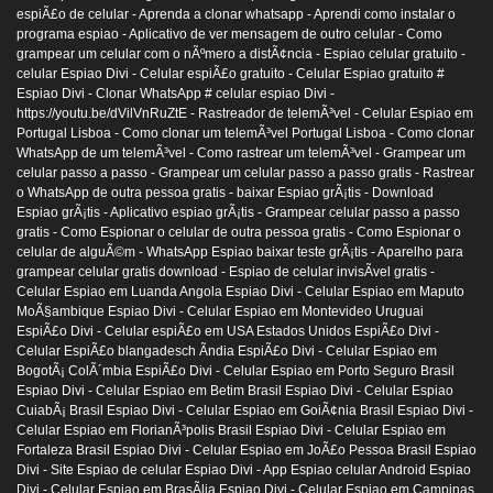
espiÃ£o de celular -
Aprenda a clonar whatsapp -
Aprendi como instalar o
programa espiao -
Aplicativo de ver mensagem de outro celular -
Como
grampear um celular com o nÃºmero a distÃ¢ncia -
Espiao celular gratuito -
celular Espiao Divi -
Celular espiÃ£o gratuito -
Celular Espiao gratuito #
Espiao Divi -
Clonar WhatsApp # celular espiao Divi -
https://youtu.be/dVilVnRuZtE -
Rastreador de telemÃ³vel -
Celular Espiao em
Portugal Lisboa -
Como clonar um telemÃ³vel Portugal Lisboa -
Como clonar
WhatsApp de um telemÃ³vel -
Como rastrear um telemÃ³vel -
Grampear um
celular passo a passo -
Grampear um celular passo a passo gratis -
Rastrear
o WhatsApp de outra pessoa gratis -
baixar Espiao grÃ¡tis -
Download
Espiao grÃ¡tis -
Aplicativo espiao grÃ¡tis -
Grampear celular passo a passo
gratis -
Como Espionar o celular de outra pessoa gratis -
Como Espionar o
celular de alguÃ©m -
WhatsApp Espiao baixar teste grÃ¡tis -
Aparelho para
grampear celular gratis download -
Espiao de celular invisÃ­vel gratis -
Celular Espiao em Luanda Angola Espiao Divi -
Celular Espiao em Maputo
MoÃ§ambique Espiao Divi -
Celular Espiao em Montevideo Uruguai
EspiÃ£o Divi -
Celular espiÃ£o em USA Estados Unidos EspiÃ£o Divi -
Celular EspiÃ£o blangadesch Ãndia EspiÃ£o Divi -
Celular Espiao em
BogotÃ¡ ColÃ´mbia EspiÃ£o Divi -
Celular Espiao em Porto Seguro Brasil
Espiao Divi -
Celular Espiao em Betim Brasil Espiao Divi -
Celular Espiao
CuiabÃ¡ Brasil Espiao Divi -
Celular Espiao em GoiÃ¢nia Brasil Espiao Divi -
Celular Espiao em FlorianÃ³polis Brasil Espiao Divi -
Celular Espiao em
Fortaleza Brasil Espiao Divi -
Celular Espiao em JoÃ£o Pessoa Brasil Espiao
Divi -
Site Espiao de celular Espiao Divi -
App Espiao celular Android Espiao
Divi -
Celular Espiao em BrasÃ­lia Espiao Divi -
Celular Espiao em Campinas