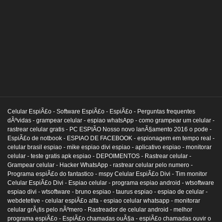
Celular EspiÃ£o -
Software EspiÃ£o -
EspiÃ£o -
Perguntas frequentes
dÃºvidas -
grampear celular -
espiao whatsApp -
como grampear um celular -
rastrear celular gratis -
PC ESPIÃO Nosso novo lanÃ§amento 2016 o pode -
EspiÃ£o de notbook -
ESPIAO DE FACEBOOK -
espionagem em tempo real -
celular brasil espiao -
mike espiao divi espiao -
aplicativo espiao -
monitorar
celular -
teste gratis apk espiao -
DEPOIMENTOS -
Rastrear celular -
Grampear celular -
Hacker WhatsApp -
rastrear celular pelo numero -
Programa espiÃ£o do fantastico -
mspy Celular EspiÃ£o Divi -
Tim monitor
Celular EspiÃ£o Divi -
Espiao celular -
programa espiao android -
wtsoftware
espiao divi -
wtsoftware -
bruno espiao -
taurus espiao -
espiao de celular -
webdetetive -
celular espiÃ£o alfa -
espiao celular whatsapp -
monitorar
celular grÃ¡tis pelo nÃºmero -
Rastreador de celular android -
melhor
programa espiÃ£o -
EspiÃ£o chamadas ouÃ§a -
espiÃ£o chamadas ouvir o