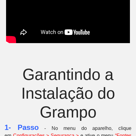
Garantindo a
Instalação do
Grampo
1- Passo
- No menu do aparelho, clique
em
C
onfigurações > Segurança >
e ative o menu
“Fontes