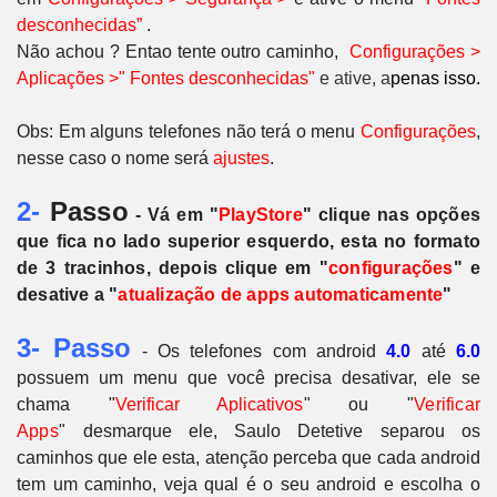
desconhecidas”
.
Não achou ? Entao tente outro caminho,
Configurações >
Aplicações >" Fontes desconhecidas"
e ative, a
penas isso.
Obs: Em alguns telefones não terá o menu
Configurações
,
nesse caso o nome será
ajustes
.
2-
Passo
- Vá em "
PlayStore
" clique nas opções
que fica no lado superior esquerdo, esta no formato
de 3 tracinhos, depois clique em "
configurações
" e
desative a "
atualização de apps automaticamente
"
3- Passo
- Os telefones com android
4.0
até
6.0
possuem um menu que você precisa desativar, ele se
chama "
Verificar Aplicativos
" ou
"
Verificar
Apps
"
desmarque ele, Saulo Detetive separou os
caminhos que ele esta, atenção perceba que cada android
tem um caminho, veja qual é o seu android e escolha o