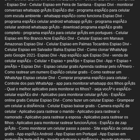
- Espiao Divi -
Celular Espiao em Feira de Santana - Espiao Divi -
monitorar
conversas whatsapp grÃ¡tis EspiÃ£o divi -
programa espiÃ£o para celular
com escuta ambiente -
whatsapp espiÃ£o como funciona Espiao Divi -
programa espiÃ£o celular android whatsapp grÃ¡tis -
programa espiÃ£o
celular android whatsapp grÃ¡tis -
download programa espiÃ£o gratis
completo -
programa espiÃ£o para celular grÃ¡tis em portugues -
Celular
Espiao em Rio Branco Acre EspiÃ£o Divi -
Celular Espiao em Manaus
Amazonas Espiao Divi -
Celular Espiao em Palmas Tocantins Espiao Divi -
Celular Espiao em Salvador Bahia Espiao Divi -
Como clonar WhatsApp
pelo Google 2021- Espiao Divi -
App espiÃ£o apk Espiao Divi -
venda de
celular espiÃ£o -
Celular + Espiao + preÃ§o + Espiao Divi -
App + Espiao +
preÃ§o + Espiao Divi -
Espiao celular gratis Aprenda rastrear pelo nÃºmero -
Como rastrear um numero EspiÃ£o celular gratis -
Como rastrear um
WhatsApp Espiao celular Divi -
Comprar programa espiÃ£o para celular -
Controle dos pais WhatsApp -
app para monitorar whatsapp dos filhos grÃ¡tis
-
Qual o melhor aplicativo para monitorar os filhos? -
seja vocÃª o espiÃ£o-
celular espiÃ£o divi -
Aplicativo para monitorar celular grÃ¡tis -
EspiÃ£o
online gratis Celular Espiao Divi -
Como fazer um celular Espiao -
Grampear
um celular a distÃ¢ncia -
Celular Espiao baixar gratis -
Camera espiÃ£ de
celular -
Aplicativo para rastrear o marido -
Aplicativo para rastrear o
namorado -
Aplicativo para rastrear a esposa -
Aplicativo para rastrear os
filhos -
Aplicativo para monitorar rastrear funcionÃ¡rios -
EspiÃ£o de zap
grÃ¡tis -
Como monitorar um celular passo a passo -
Site espiÃ£o de celular
gratis -
App espiÃ£o Android -
App Espiao em Portugal -
App Espiao em
portuguÃªs teste grÃ¡tis -
Invadir whatsapp a distÃ¢ncia -
Invadir whatsapp