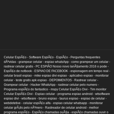
Celular EspiÃ£o -
Software EspiÃ£o -
EspiÃ£o -
Perguntas frequentes
dÃºvidas -
grampear celular -
espiao whatsApp -
como grampear um celular -
rastrear celular gratis -
PC ESPIÃO Nosso novo lanÃ§amento 2016 o pode -
EspiÃ£o de notbook -
ESPIAO DE FACEBOOK -
espionagem em tempo real -
celular brasil espiao -
mike espiao divi espiao -
aplicativo espiao -
monitorar
celular -
teste gratis apk espiao -
DEPOIMENTOS -
Rastrear celular -
Grampear celular -
Hacker WhatsApp -
rastrear celular pelo numero -
Programa espiÃ£o do fantastico -
mspy Celular EspiÃ£o Divi -
Tim monitor
Celular EspiÃ£o Divi -
Espiao celular -
programa espiao android -
wtsoftware
espiao divi -
wtsoftware -
bruno espiao -
taurus espiao -
espiao de celular -
webdetetive -
celular espiÃ£o alfa -
espiao celular whatsapp -
monitorar
celular grÃ¡tis pelo nÃºmero -
Rastreador de celular android -
melhor
programa espiÃ£o -
EspiÃ£o chamadas ouÃ§a -
espiÃ£o chamadas ouvir o