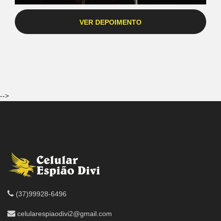
VER DEPOIMENTO
-->
(37)99928-6496
celularespiaodivi2@gmail.com