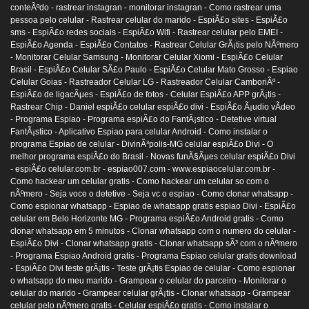
conteÃºdo -
rastrear instagran -
monitorar instagran -
Como rastrear uma
pessoa pelo celular -
Rastrear celular do marido -
EspiÃ£o sites -
EspiÃ£o
sms -
EspiÃ£o redes sociais -
EspiÃ£o Wifi -
Rastrear celular pelo EMEI -
EspiÃ£o Agenda -
EspiÃ£o Contatos -
Rastrear Celular GrÃ¡tis pelo NÃºmero
-
Monitorar Celular Samsung -
Monitorar Celular Xiomi -
EspiÃ£o Celular
Brasil -
EspiÃ£o Celular SÃ£o Paulo -
EspiÃ£o Celular Mato Grosso -
Espiao
Celular Goias -
Rastreador Celular LG -
Rastreador Celular CamboriÃº -
EspiÃ£o de ligacÃµes -
EspiÃ£o de fotos -
Celular EspiÃ£o APP grÃ¡tis -
Rastrear Chip -
Daniel espiÃ£o celular espiÃ£o divi -
EspiÃ£o Ã¡udio vÃ­deo
-
Programa Espiao -
Programa espiÃ£o do FantÃ¡stico -
Detetive virtual
FantÃ¡stico -
Aplicativo Espiao para celular Android -
Como instalar o
programa Espiao de celular -
DivinÃ³polis-MG celular espiÃ£o Divi -
O
melhor programa espiÃ£o do Brasil -
Novas funÃ§Ãµes celular espiÃ£o Divi
-
espiÃ£o celular.com.br -
espiao007.com -
www.espiaocelular.com.br -
Como hackear um celular gratis -
Como hackear um celular so com o
nÃºmero -
Seja voce o detetive -
Seja vc o espiao -
Como clonar whatsapp -
Como espionar whatsapp -
Espiao de whatsapp gratis espiao Divi -
EspiÃ£o
celular em Belo Horizonte MG -
Programa espiÃ£o Android gratis -
Como
clonar whatsapp em 5 minutos -
Clonar whatsapp com o numero do celular -
EspiÃ£o Divi -
Clonar whatsapp gratis -
Clonar whatsapp sÃ³ com o nÃºmero
-
Programa Espiao Android gratis -
Programa Espiao celular gratis download
-
EspiÃ£o Divi teste grÃ¡tis -
Teste grÃ¡tis Espiao de celular -
Como espionar
o whatsapp do meu marido -
Grampear o celular do parceiro -
Monitorar o
celular do marido -
Grampear celular grÃ¡tis -
Clonar whatsapp -
Grampear
celular pelo nÃºmero gratis -
Celular espiÃ£o gratis -
Como instalar o