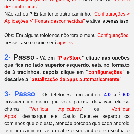
desconhecidas”
.
Não achou ? Entao tente outro caminho,
Configurações >
Aplicações >" Fontes desconhecidas"
e ative, a
penas isso.
Obs: Em alguns telefones não terá o menu
Configurações
,
nesse caso o nome será
ajustes
.
2-
Passo
- Vá em "
PlayStore
" clique nas opções
que fica no lado superior esquerdo, esta no formato
de 3 tracinhos, depois clique em "
configurações
" e
desative a "
atualização de apps automaticamente
"
3- Passo
- Os telefones com android
4.0
até
6.0
possuem um menu que você precisa desativar, ele se
chama "
Verificar Aplicativos
" ou
"
Verificar
Apps
"
desmarque ele, Saulo Detetive separou os
caminhos que ele esta, atenção perceba que cada android
tem um caminho, veja qual é o seu android e escolha o