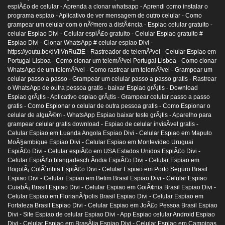
espiÃ£o de celular -
Aprenda a clonar whatsapp -
Aprendi como instalar o
programa espiao -
Aplicativo de ver mensagem de outro celular -
Como
grampear um celular com o nÃºmero a distÃ¢ncia -
Espiao celular gratuito -
celular Espiao Divi -
Celular espiÃ£o gratuito -
Celular Espiao gratuito #
Espiao Divi -
Clonar WhatsApp # celular espiao Divi -
https://youtu.be/dVilVnRuZtE -
Rastreador de telemÃ³vel -
Celular Espiao em
Portugal Lisboa -
Como clonar um telemÃ³vel Portugal Lisboa -
Como clonar
WhatsApp de um telemÃ³vel -
Como rastrear um telemÃ³vel -
Grampear um
celular passo a passo -
Grampear um celular passo a passo gratis -
Rastrear
o WhatsApp de outra pessoa gratis -
baixar Espiao grÃ¡tis -
Download
Espiao grÃ¡tis -
Aplicativo espiao grÃ¡tis -
Grampear celular passo a passo
gratis -
Como Espionar o celular de outra pessoa gratis -
Como Espionar o
celular de alguÃ©m -
WhatsApp Espiao baixar teste grÃ¡tis -
Aparelho para
grampear celular gratis download -
Espiao de celular invisÃ­vel gratis -
Celular Espiao em Luanda Angola Espiao Divi -
Celular Espiao em Maputo
MoÃ§ambique Espiao Divi -
Celular Espiao em Montevideo Uruguai
EspiÃ£o Divi -
Celular espiÃ£o em USA Estados Unidos EspiÃ£o Divi -
Celular EspiÃ£o blangadesch Ãndia EspiÃ£o Divi -
Celular Espiao em
BogotÃ¡ ColÃ´mbia EspiÃ£o Divi -
Celular Espiao em Porto Seguro Brasil
Espiao Divi -
Celular Espiao em Betim Brasil Espiao Divi -
Celular Espiao
CuiabÃ¡ Brasil Espiao Divi -
Celular Espiao em GoiÃ¢nia Brasil Espiao Divi -
Celular Espiao em FlorianÃ³polis Brasil Espiao Divi -
Celular Espiao em
Fortaleza Brasil Espiao Divi -
Celular Espiao em JoÃ£o Pessoa Brasil Espiao
Divi -
Site Espiao de celular Espiao Divi -
App Espiao celular Android Espiao
Divi -
Celular Espiao em BrasÃ­lia Espiao Divi -
Celular Espiao em Campinas