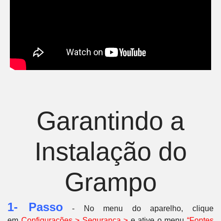
Garantindo a
Instalação do
Grampo
1- Passo
- No menu do aparelho, clique
em
C
onfigurações > Segurança >
e ative o menu
“Fontes