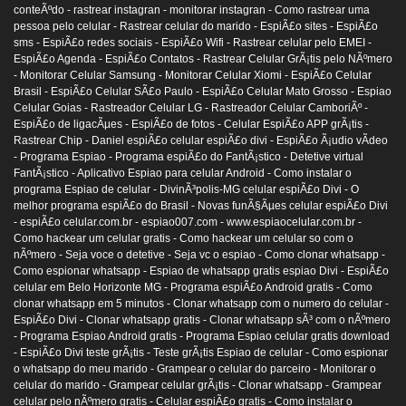
conteÃºdo -
rastrear instagran -
monitorar instagran -
Como rastrear uma
pessoa pelo celular -
Rastrear celular do marido -
EspiÃ£o sites -
EspiÃ£o
sms -
EspiÃ£o redes sociais -
EspiÃ£o Wifi -
Rastrear celular pelo EMEI -
EspiÃ£o Agenda -
EspiÃ£o Contatos -
Rastrear Celular GrÃ¡tis pelo NÃºmero
-
Monitorar Celular Samsung -
Monitorar Celular Xiomi -
EspiÃ£o Celular
Brasil -
EspiÃ£o Celular SÃ£o Paulo -
EspiÃ£o Celular Mato Grosso -
Espiao
Celular Goias -
Rastreador Celular LG -
Rastreador Celular CamboriÃº -
EspiÃ£o de ligacÃµes -
EspiÃ£o de fotos -
Celular EspiÃ£o APP grÃ¡tis -
Rastrear Chip -
Daniel espiÃ£o celular espiÃ£o divi -
EspiÃ£o Ã¡udio vÃ­deo
-
Programa Espiao -
Programa espiÃ£o do FantÃ¡stico -
Detetive virtual
FantÃ¡stico -
Aplicativo Espiao para celular Android -
Como instalar o
programa Espiao de celular -
DivinÃ³polis-MG celular espiÃ£o Divi -
O
melhor programa espiÃ£o do Brasil -
Novas funÃ§Ãµes celular espiÃ£o Divi
-
espiÃ£o celular.com.br -
espiao007.com -
www.espiaocelular.com.br -
Como hackear um celular gratis -
Como hackear um celular so com o
nÃºmero -
Seja voce o detetive -
Seja vc o espiao -
Como clonar whatsapp -
Como espionar whatsapp -
Espiao de whatsapp gratis espiao Divi -
EspiÃ£o
celular em Belo Horizonte MG -
Programa espiÃ£o Android gratis -
Como
clonar whatsapp em 5 minutos -
Clonar whatsapp com o numero do celular -
EspiÃ£o Divi -
Clonar whatsapp gratis -
Clonar whatsapp sÃ³ com o nÃºmero
-
Programa Espiao Android gratis -
Programa Espiao celular gratis download
-
EspiÃ£o Divi teste grÃ¡tis -
Teste grÃ¡tis Espiao de celular -
Como espionar
o whatsapp do meu marido -
Grampear o celular do parceiro -
Monitorar o
celular do marido -
Grampear celular grÃ¡tis -
Clonar whatsapp -
Grampear
celular pelo nÃºmero gratis -
Celular espiÃ£o gratis -
Como instalar o