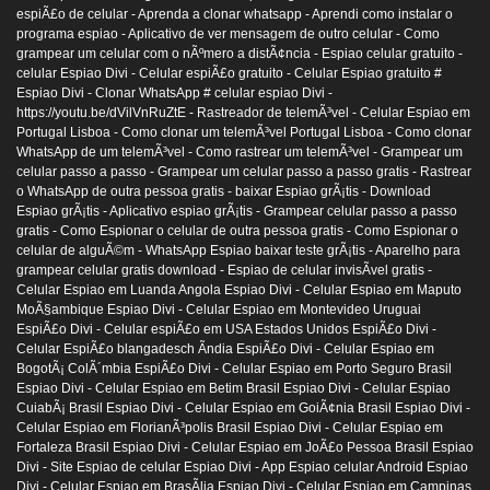
espiÃ£o de celular -
Aprenda a clonar whatsapp -
Aprendi como instalar o
programa espiao -
Aplicativo de ver mensagem de outro celular -
Como
grampear um celular com o nÃºmero a distÃ¢ncia -
Espiao celular gratuito -
celular Espiao Divi -
Celular espiÃ£o gratuito -
Celular Espiao gratuito #
Espiao Divi -
Clonar WhatsApp # celular espiao Divi -
https://youtu.be/dVilVnRuZtE -
Rastreador de telemÃ³vel -
Celular Espiao em
Portugal Lisboa -
Como clonar um telemÃ³vel Portugal Lisboa -
Como clonar
WhatsApp de um telemÃ³vel -
Como rastrear um telemÃ³vel -
Grampear um
celular passo a passo -
Grampear um celular passo a passo gratis -
Rastrear
o WhatsApp de outra pessoa gratis -
baixar Espiao grÃ¡tis -
Download
Espiao grÃ¡tis -
Aplicativo espiao grÃ¡tis -
Grampear celular passo a passo
gratis -
Como Espionar o celular de outra pessoa gratis -
Como Espionar o
celular de alguÃ©m -
WhatsApp Espiao baixar teste grÃ¡tis -
Aparelho para
grampear celular gratis download -
Espiao de celular invisÃ­vel gratis -
Celular Espiao em Luanda Angola Espiao Divi -
Celular Espiao em Maputo
MoÃ§ambique Espiao Divi -
Celular Espiao em Montevideo Uruguai
EspiÃ£o Divi -
Celular espiÃ£o em USA Estados Unidos EspiÃ£o Divi -
Celular EspiÃ£o blangadesch Ãndia EspiÃ£o Divi -
Celular Espiao em
BogotÃ¡ ColÃ´mbia EspiÃ£o Divi -
Celular Espiao em Porto Seguro Brasil
Espiao Divi -
Celular Espiao em Betim Brasil Espiao Divi -
Celular Espiao
CuiabÃ¡ Brasil Espiao Divi -
Celular Espiao em GoiÃ¢nia Brasil Espiao Divi -
Celular Espiao em FlorianÃ³polis Brasil Espiao Divi -
Celular Espiao em
Fortaleza Brasil Espiao Divi -
Celular Espiao em JoÃ£o Pessoa Brasil Espiao
Divi -
Site Espiao de celular Espiao Divi -
App Espiao celular Android Espiao
Divi -
Celular Espiao em BrasÃ­lia Espiao Divi -
Celular Espiao em Campinas