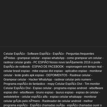
Celular EspiÃ£o -
Software EspiÃ£o -
EspiÃ£o -
Perguntas frequentes
dÃºvidas -
grampear celular -
espiao whatsApp -
como grampear um celular -
rastrear celular gratis -
PC ESPIÃO Nosso novo lanÃ§amento 2016 o pode -
EspiÃ£o de notbook -
ESPIAO DE FACEBOOK -
espionagem em tempo real -
celular brasil espiao -
mike espiao divi espiao -
aplicativo espiao -
monitorar
celular -
teste gratis apk espiao -
DEPOIMENTOS -
Rastrear celular -
Grampear celular -
Hacker WhatsApp -
rastrear celular pelo numero -
Programa espiÃ£o do fantastico -
mspy Celular EspiÃ£o Divi -
Tim monitor
Celular EspiÃ£o Divi -
Espiao celular -
programa espiao android -
wtsoftware
espiao divi -
wtsoftware -
bruno espiao -
taurus espiao -
espiao de celular -
webdetetive -
celular espiÃ£o alfa -
espiao celular whatsapp -
monitorar
celular grÃ¡tis pelo nÃºmero -
Rastreador de celular android -
melhor
programa espiÃ£o -
EspiÃ£o chamadas ouÃ§a -
espiÃ£o chamadas ouvir o