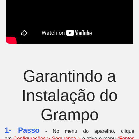
Garantindo a
Instalação do
Grampo
1- Passo
- No menu do aparelho, clique
em
C
onfigurações > Segurança >
e ative o menu
“Fontes