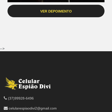
VER DEPOIMENTO
-->
(37)99928-6496
celularespiaodivi2@gmail.com