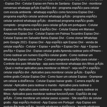
- Espiao Divi -
Celular Espiao em Feira de Santana - Espiao Divi -
monitorar
conversas whatsapp grÃ¡tis EspiÃ£o divi -
programa espiÃ£o para celular
com escuta ambiente -
whatsapp espiÃ£o como funciona Espiao Divi -
programa espiÃ£o celular android whatsapp grÃ¡tis -
programa espiÃ£o
celular android whatsapp grÃ¡tis -
download programa espiÃ£o gratis
completo -
programa espiÃ£o para celular grÃ¡tis em portugues -
Celular
Espiao em Rio Branco Acre EspiÃ£o Divi -
Celular Espiao em Manaus
Amazonas Espiao Divi -
Celular Espiao em Palmas Tocantins Espiao Divi -
Celular Espiao em Salvador Bahia Espiao Divi -
Como clonar WhatsApp
pelo Google 2021- Espiao Divi -
App espiÃ£o apk Espiao Divi -
venda de
celular espiÃ£o -
Celular + Espiao + preÃ§o + Espiao Divi -
App + Espiao +
preÃ§o + Espiao Divi -
Espiao celular gratis Aprenda rastrear pelo nÃºmero -
Como rastrear um numero EspiÃ£o celular gratis -
Como rastrear um
WhatsApp Espiao celular Divi -
Comprar programa espiÃ£o para celular -
Controle dos pais WhatsApp -
app para monitorar whatsapp dos filhos grÃ¡tis
-
Qual o melhor aplicativo para monitorar os filhos? -
seja vocÃª o espiÃ£o-
celular espiÃ£o divi -
Aplicativo para monitorar celular grÃ¡tis -
EspiÃ£o
online gratis Celular Espiao Divi -
Como fazer um celular Espiao -
Grampear
um celular a distÃ¢ncia -
Celular Espiao baixar gratis -
Camera espiÃ£ de
celular -
Aplicativo para rastrear o marido -
Aplicativo para rastrear o
namorado -
Aplicativo para rastrear a esposa -
Aplicativo para rastrear os
filhos -
Aplicativo para monitorar rastrear funcionÃ¡rios -
EspiÃ£o de zap
grÃ¡tis -
Como monitorar um celular passo a passo -
Site espiÃ£o de celular
gratis -
App espiÃ£o Android -
App Espiao em Portugal -
App Espiao em
portuguÃªs teste grÃ¡tis -
Invadir whatsapp a distÃ¢ncia -
Invadir whatsapp