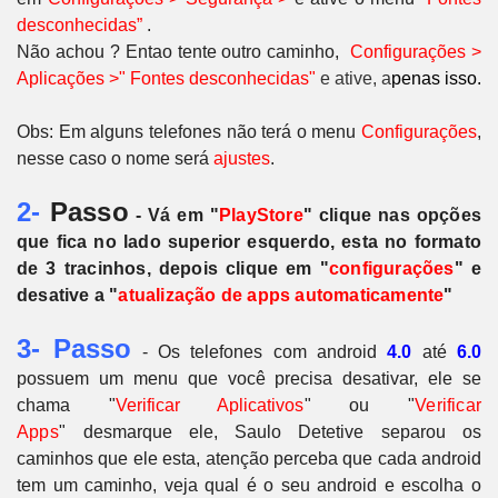
desconhecidas”
.
Não achou ? Entao tente outro caminho,
Configurações >
Aplicações >" Fontes desconhecidas"
e ative, a
penas isso.
Obs: Em alguns telefones não terá o menu
Configurações
,
nesse caso o nome será
ajustes
.
2-
Passo
- Vá em "
PlayStore
" clique nas opções
que fica no lado superior esquerdo, esta no formato
de 3 tracinhos, depois clique em "
configurações
" e
desative a "
atualização de apps automaticamente
"
3- Passo
- Os telefones com android
4.0
até
6.0
possuem um menu que você precisa desativar, ele se
chama "
Verificar Aplicativos
" ou
"
Verificar
Apps
"
desmarque ele, Saulo Detetive separou os
caminhos que ele esta, atenção perceba que cada android
tem um caminho, veja qual é o seu android e escolha o