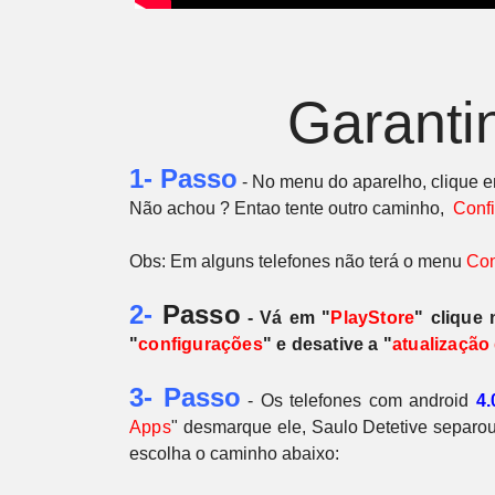
Garanti
1- Passo
- No menu do aparelho, clique 
Não achou ? Entao tente outro caminho,
Conf
Obs: Em alguns telefones não terá o menu
Con
2-
Passo
- Vá em "
PlayStore
" clique
"
configurações
" e desative a "
atualização
3- Passo
- Os telefones com android
4.
Apps
"
desmarque ele, Saulo Detetive separou
escolha o caminho abaixo: