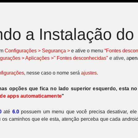
ndo a Instalação d
em
C
onfigurações > Segurança >
e ative o menu
“Fontes descon
igurações > Aplicações >" Fontes desconhecidas"
e ative, a
pen
figurações
, nesse caso o nome será
ajustes
.
 nas opções que fica no lado superior esquerdo, esta no
 de apps automaticamente
"
0
até
6.0
possuem um menu que você precisa desativar, ele
 os caminhos que ele esta, atenção perceba que cada android