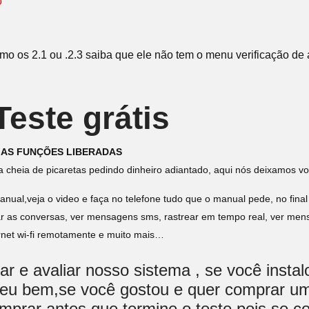
o
"
o os 2.1 ou .2.3 saiba que ele não tem o menu verificação de 
este grátis
 AS FUNÇÕES LIBERADAS
a cheia de picaretas pedindo dinheiro adiantado, aqui nós deixamos vo
nual,veja o video e faça no telefone tudo que o manual pede, no final
ar as conversas, ver mensagens sms, rastrear em tempo real, ver mensa
ernet wi-fi remotamente e muito mais…
r e avaliar nosso sistema , se você insta
rreu bem,se você gostou e quer comprar um
omprar antes que termine o teste,pois se c