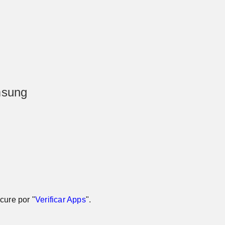
msung
ocure por "
Verificar Apps
".