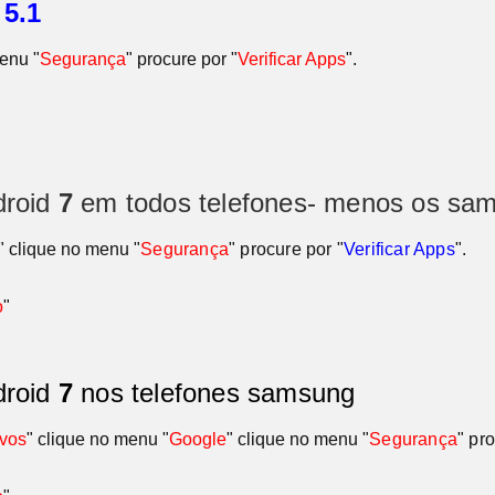
o
5.1
menu "
Segurança
" procure por "
Verificar Apps
".
droid
7
em todos telefones- menos os sa
" clique no menu
"
Segurança
" procure por "
Verificar Apps
"
.
o
"
droid
7
nos telefones samsung
ivos
" clique no menu "
Google
" clique no menu
"
Segurança
" pr