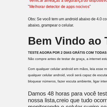
"
verificar ameaças á segurança do dispositiv
"
Melhorar detector de apps nocivos
"
Obs: Se você tem um android abaixo de 4.0 com
abaixo, grampear o celular.
Bem Vindo ao T
TESTE AGORA POR 2 DIAS GRÁTIS COM TODAS
Não compre antes de testar de graça, a internet est
Com qualquer celular android em mãos, leia esse ma
qualquer celular android, você será capaz de escut
bloquear números, fazer escuta ambiente, ligar int
Damos 48 horas para você testa
nossa lista,creio que tudo oco
monitorando o celular,sugiro c