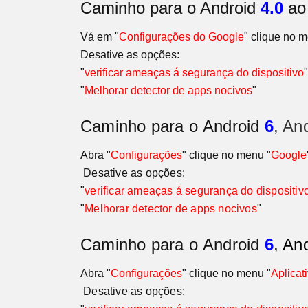
Caminho para o Android
4.0
a
Vá em "
Configurações do Google
" clique no 
Desative as opções:
"
verificar ameaças á segurança do dispositivo
"
"
Melhorar detector de apps nocivos
"
Caminho para o
Android
6
, An
Abra "
Configurações
" clique no menu "
Google
Desative as opções:
"
verificar ameaças á segurança do dispositiv
"
Melhorar detector de apps nocivos
"
Caminho para o
Android
6
, An
Abra "
Configurações
" clique no menu "
Aplicat
Desative as opções: