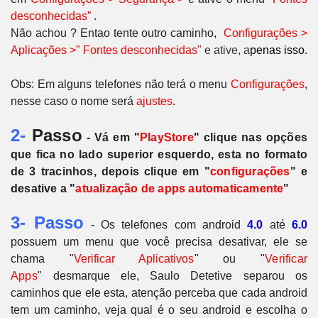
desconhecidas”
.
Não achou ? Entao tente outro caminho,
Configurações >
Aplicações >" Fontes desconhecidas"
e ative, a
penas isso.
Obs: Em alguns telefones não terá o menu
Configurações
,
nesse caso o nome será
ajustes
.
2-
Passo
- Vá em "
PlayStore
" clique nas opções
que fica no lado superior esquerdo, esta no formato
de 3 tracinhos, depois clique em "
configurações
" e
desative a "
atualização de apps automaticamente
"
3- Passo
- Os telefones com android
4.0
até
6.0
possuem um menu que você precisa desativar, ele se
chama "
Verificar Aplicativos
" ou
"
Verificar
Apps
"
desmarque ele, Saulo Detetive separou os
caminhos que ele esta, atenção perceba que cada android
tem um caminho, veja qual é o seu android e escolha o