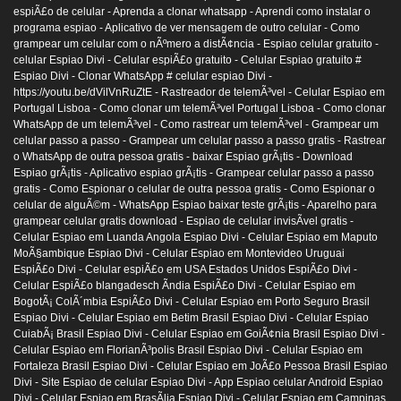
espiÃ£o de celular -
Aprenda a clonar whatsapp -
Aprendi como instalar o
programa espiao -
Aplicativo de ver mensagem de outro celular -
Como
grampear um celular com o nÃºmero a distÃ¢ncia -
Espiao celular gratuito -
celular Espiao Divi -
Celular espiÃ£o gratuito -
Celular Espiao gratuito #
Espiao Divi -
Clonar WhatsApp # celular espiao Divi -
https://youtu.be/dVilVnRuZtE -
Rastreador de telemÃ³vel -
Celular Espiao em
Portugal Lisboa -
Como clonar um telemÃ³vel Portugal Lisboa -
Como clonar
WhatsApp de um telemÃ³vel -
Como rastrear um telemÃ³vel -
Grampear um
celular passo a passo -
Grampear um celular passo a passo gratis -
Rastrear
o WhatsApp de outra pessoa gratis -
baixar Espiao grÃ¡tis -
Download
Espiao grÃ¡tis -
Aplicativo espiao grÃ¡tis -
Grampear celular passo a passo
gratis -
Como Espionar o celular de outra pessoa gratis -
Como Espionar o
celular de alguÃ©m -
WhatsApp Espiao baixar teste grÃ¡tis -
Aparelho para
grampear celular gratis download -
Espiao de celular invisÃ­vel gratis -
Celular Espiao em Luanda Angola Espiao Divi -
Celular Espiao em Maputo
MoÃ§ambique Espiao Divi -
Celular Espiao em Montevideo Uruguai
EspiÃ£o Divi -
Celular espiÃ£o em USA Estados Unidos EspiÃ£o Divi -
Celular EspiÃ£o blangadesch Ãndia EspiÃ£o Divi -
Celular Espiao em
BogotÃ¡ ColÃ´mbia EspiÃ£o Divi -
Celular Espiao em Porto Seguro Brasil
Espiao Divi -
Celular Espiao em Betim Brasil Espiao Divi -
Celular Espiao
CuiabÃ¡ Brasil Espiao Divi -
Celular Espiao em GoiÃ¢nia Brasil Espiao Divi -
Celular Espiao em FlorianÃ³polis Brasil Espiao Divi -
Celular Espiao em
Fortaleza Brasil Espiao Divi -
Celular Espiao em JoÃ£o Pessoa Brasil Espiao
Divi -
Site Espiao de celular Espiao Divi -
App Espiao celular Android Espiao
Divi -
Celular Espiao em BrasÃ­lia Espiao Divi -
Celular Espiao em Campinas