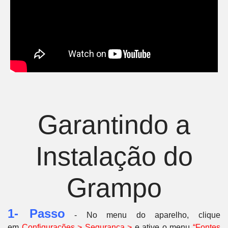
Garantindo a
Instalação do
Grampo
1- Passo
- No menu do aparelho, clique
em
C
onfigurações > Segurança >
e ative o menu
“Fontes