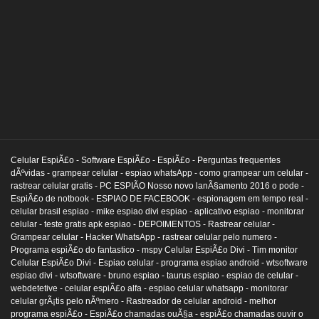
Celular EspiÃ£o -
Software EspiÃ£o -
EspiÃ£o -
Perguntas frequentes
dÃºvidas -
grampear celular -
espiao whatsApp -
como grampear um celular -
rastrear celular gratis -
PC ESPIÃO Nosso novo lanÃ§amento 2016 o pode -
EspiÃ£o de notbook -
ESPIAO DE FACEBOOK -
espionagem em tempo real -
celular brasil espiao -
mike espiao divi espiao -
aplicativo espiao -
monitorar
celular -
teste gratis apk espiao -
DEPOIMENTOS -
Rastrear celular -
Grampear celular -
Hacker WhatsApp -
rastrear celular pelo numero -
Programa espiÃ£o do fantastico -
mspy Celular EspiÃ£o Divi -
Tim monitor
Celular EspiÃ£o Divi -
Espiao celular -
programa espiao android -
wtsoftware
espiao divi -
wtsoftware -
bruno espiao -
taurus espiao -
espiao de celular -
webdetetive -
celular espiÃ£o alfa -
espiao celular whatsapp -
monitorar
celular grÃ¡tis pelo nÃºmero -
Rastreador de celular android -
melhor
programa espiÃ£o -
EspiÃ£o chamadas ouÃ§a -
espiÃ£o chamadas ouvir o