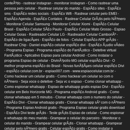
conteÃºdo -
rastrear instagran -
monitorar instagran -
Como rastrear uma
pessoa pelo celular -
Rastrear celular do marido -
EspiÃ£o sites -
EspiÃ£o
sms -
EspiÃ£o redes sociais -
EspiÃ£o Wifi -
Rastrear celular pelo EMEI -
EspiÃ£o Agenda -
EspiÃ£o Contatos -
Rastrear Celular GrÃ¡tis pelo NÃºmero
-
Monitorar Celular Samsung -
Monitorar Celular Xiomi -
EspiÃ£o Celular
Brasil -
EspiÃ£o Celular SÃ£o Paulo -
EspiÃ£o Celular Mato Grosso -
Espiao
Celular Goias -
Rastreador Celular LG -
Rastreador Celular CamboriÃº -
EspiÃ£o de ligacÃµes -
EspiÃ£o de fotos -
Celular EspiÃ£o APP grÃ¡tis -
Rastrear Chip -
Daniel espiÃ£o celular espiÃ£o divi -
EspiÃ£o Ã¡udio vÃ­deo
-
Programa Espiao -
Programa espiÃ£o do FantÃ¡stico -
Detetive virtual
FantÃ¡stico -
Aplicativo Espiao para celular Android -
Como instalar o
programa Espiao de celular -
DivinÃ³polis-MG celular espiÃ£o Divi -
O
melhor programa espiÃ£o do Brasil -
Novas funÃ§Ãµes celular espiÃ£o Divi
-
espiÃ£o celular.com.br -
espiao007.com -
www.espiaocelular.com.br -
Como hackear um celular gratis -
Como hackear um celular so com o
nÃºmero -
Seja voce o detetive -
Seja vc o espiao -
Como clonar whatsapp -
Como espionar whatsapp -
Espiao de whatsapp gratis espiao Divi -
EspiÃ£o
celular em Belo Horizonte MG -
Programa espiÃ£o Android gratis -
Como
clonar whatsapp em 5 minutos -
Clonar whatsapp com o numero do celular -
EspiÃ£o Divi -
Clonar whatsapp gratis -
Clonar whatsapp sÃ³ com o nÃºmero
-
Programa Espiao Android gratis -
Programa Espiao celular gratis download
-
EspiÃ£o Divi teste grÃ¡tis -
Teste grÃ¡tis Espiao de celular -
Como espionar
o whatsapp do meu marido -
Grampear o celular do parceiro -
Monitorar o
celular do marido -
Grampear celular grÃ¡tis -
Clonar whatsapp -
Grampear
celular pelo nÃºmero gratis -
Celular espiÃ£o gratis -
Como instalar o