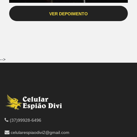
VER DEPOIMENTO
-->
(37)99928-6496
celularespiaodivi2@gmail.com