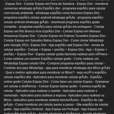
- Espiao Divi -
Celular Espiao em Feira de Santana - Espiao Divi -
monitorar
conversas whatsapp grÃ¡tis EspiÃ£o divi -
programa espiÃ£o para celular
com escuta ambiente -
whatsapp espiÃ£o como funciona Espiao Divi -
programa espiÃ£o celular android whatsapp grÃ¡tis -
programa espiÃ£o
celular android whatsapp grÃ¡tis -
download programa espiÃ£o gratis
completo -
programa espiÃ£o para celular grÃ¡tis em portugues -
Celular
Espiao em Rio Branco Acre EspiÃ£o Divi -
Celular Espiao em Manaus
Amazonas Espiao Divi -
Celular Espiao em Palmas Tocantins Espiao Divi -
Celular Espiao em Salvador Bahia Espiao Divi -
Como clonar WhatsApp
pelo Google 2021- Espiao Divi -
App espiÃ£o apk Espiao Divi -
venda de
celular espiÃ£o -
Celular + Espiao + preÃ§o + Espiao Divi -
App + Espiao +
preÃ§o + Espiao Divi -
Espiao celular gratis Aprenda rastrear pelo nÃºmero -
Como rastrear um numero EspiÃ£o celular gratis -
Como rastrear um
WhatsApp Espiao celular Divi -
Comprar programa espiÃ£o para celular -
Controle dos pais WhatsApp -
app para monitorar whatsapp dos filhos grÃ¡tis
-
Qual o melhor aplicativo para monitorar os filhos? -
seja vocÃª o espiÃ£o-
celular espiÃ£o divi -
Aplicativo para monitorar celular grÃ¡tis -
EspiÃ£o
online gratis Celular Espiao Divi -
Como fazer um celular Espiao -
Grampear
um celular a distÃ¢ncia -
Celular Espiao baixar gratis -
Camera espiÃ£ de
celular -
Aplicativo para rastrear o marido -
Aplicativo para rastrear o
namorado -
Aplicativo para rastrear a esposa -
Aplicativo para rastrear os
filhos -
Aplicativo para monitorar rastrear funcionÃ¡rios -
EspiÃ£o de zap
grÃ¡tis -
Como monitorar um celular passo a passo -
Site espiÃ£o de celular
gratis -
App espiÃ£o Android -
App Espiao em Portugal -
App Espiao em
portuguÃªs teste grÃ¡tis -
Invadir whatsapp a distÃ¢ncia -
Invadir whatsapp