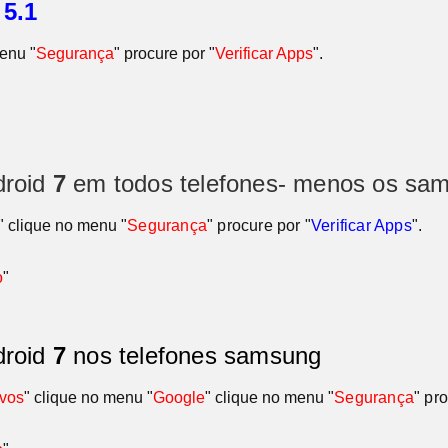
o
5.1
menu "
Segurança
" procure por "
Verificar Apps
".
droid
7
em todos telefones- menos os sa
" clique no menu
"
Segurança
" procure por "
Verificar Apps
"
.
o
"
droid
7
nos telefones samsung
ivos
" clique no menu "
Google
" clique no menu
"
Segurança
" pr