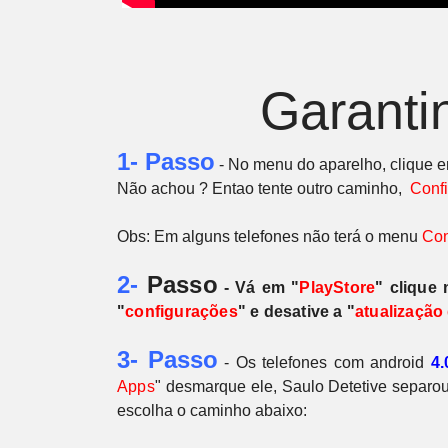
Garanti
1- Passo
- No menu do aparelho, clique 
Não achou ? Entao tente outro caminho,
Conf
Obs: Em alguns telefones não terá o menu
Con
2-
Passo
- Vá em "
PlayStore
" clique
"
configurações
" e desative a "
atualização
3- Passo
- Os telefones com android
4.
Apps
"
desmarque ele, Saulo Detetive separou
escolha o caminho abaixo: