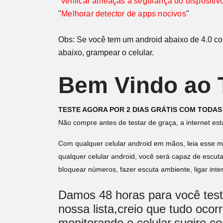
"
verificar ameaças á segurança do dispositiv
"
Melhorar detector de apps nocivos
"
Obs: Se você tem um android abaixo de 4.0 com
abaixo, grampear o celular.
Bem Vindo ao T
TESTE AGORA POR 2 DIAS GRÁTIS COM TODAS
Não compre antes de testar de graça, a internet est
Com qualquer celular android em mãos, leia esse ma
qualquer celular android, você será capaz de escut
bloquear números, fazer escuta ambiente, ligar int
Damos 48 horas para você testa
nossa lista,creio que tudo oco
monitorando o celular,sugiro c