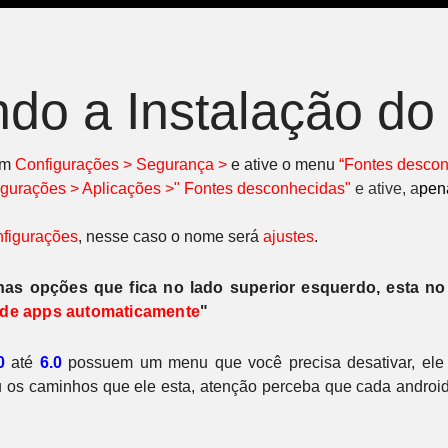
ndo a Instalação d
em
C
onfigurações > Segurança >
e ative o menu
“Fontes descon
igurações > Aplicações >" Fontes desconhecidas"
e ative, a
pen
figurações
, nesse caso o nome será
ajustes
.
 nas opções que fica no lado superior esquerdo, esta no
 de apps automaticamente
"
0
até
6.0
possuem um menu que você precisa desativar, ele
 os caminhos que ele esta, atenção perceba que cada android