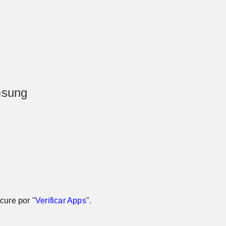
msung
ocure por "
Verificar Apps
".