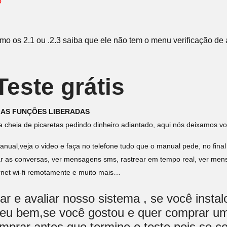
o
"
o os 2.1 ou .2.3 saiba que ele não tem o menu verificação de 
este grátis
 AS FUNÇÕES LIBERADAS
a cheia de picaretas pedindo dinheiro adiantado, aqui nós deixamos vo
nual,veja o video e faça no telefone tudo que o manual pede, no final
ar as conversas, ver mensagens sms, rastrear em tempo real, ver mensa
ernet wi-fi remotamente e muito mais…
r e avaliar nosso sistema , se você insta
rreu bem,se você gostou e quer comprar um
omprar antes que termine o teste,pois se c