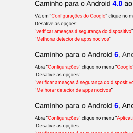
Caminho para o Android
4.0
a
Vá em "
Configurações do Google
" clique no 
Desative as opções:
"
verificar ameaças á segurança do dispositivo
"
"
Melhorar detector de apps nocivos
"
Caminho para o
Android
6
, An
Abra "
Configurações
" clique no menu "
Google
Desative as opções:
"
verificar ameaças á segurança do dispositiv
"
Melhorar detector de apps nocivos
"
Caminho para o
Android
6
, An
Abra "
Configurações
" clique no menu "
Aplicat
Desative as opções: