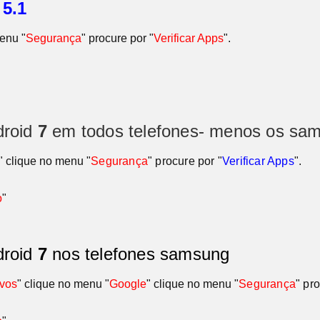
o
5.1
menu "
Segurança
" procure por "
Verificar Apps
".
droid
7
em todos telefones- menos os sa
" clique no menu
"
Segurança
" procure por "
Verificar Apps
"
.
o
"
droid
7
nos telefones samsung
ivos
" clique no menu "
Google
" clique no menu
"
Segurança
" pr