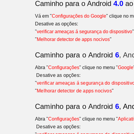
Caminho para o Android
4.0
a
Vá em "
Configurações do Google
" clique no 
Desative as opções:
"
verificar ameaças á segurança do dispositivo
"
"
Melhorar detector de apps nocivos
"
Caminho para o
Android
6
, An
Abra "
Configurações
" clique no menu "
Google
Desative as opções:
"
verificar ameaças á segurança do dispositiv
"
Melhorar detector de apps nocivos
"
Caminho para o
Android
6
, An
Abra "
Configurações
" clique no menu "
Aplicat
Desative as opções: