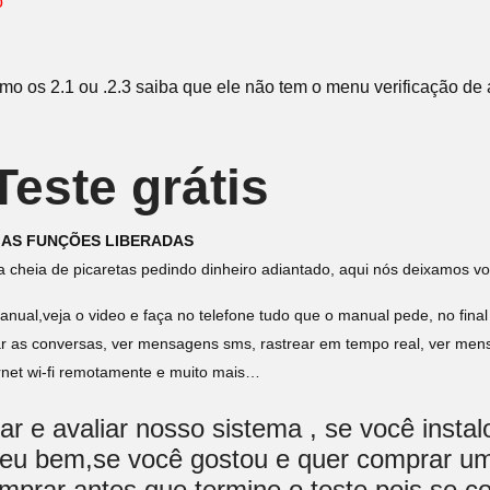
o
"
o os 2.1 ou .2.3 saiba que ele não tem o menu verificação de 
este grátis
 AS FUNÇÕES LIBERADAS
a cheia de picaretas pedindo dinheiro adiantado, aqui nós deixamos vo
nual,veja o video e faça no telefone tudo que o manual pede, no final
ar as conversas, ver mensagens sms, rastrear em tempo real, ver mensa
ernet wi-fi remotamente e muito mais…
r e avaliar nosso sistema , se você insta
rreu bem,se você gostou e quer comprar um
omprar antes que termine o teste,pois se c