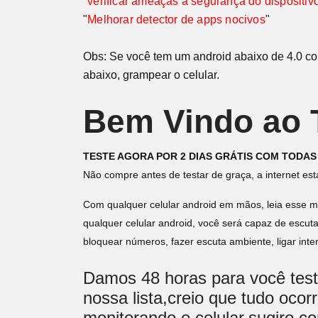
"
verificar ameaças á segurança do dispositiv
"
Melhorar detector de apps nocivos
"
Obs: Se você tem um android abaixo de 4.0 com
abaixo, grampear o celular.
Bem Vindo ao T
TESTE AGORA POR 2 DIAS GRÁTIS COM TODAS
Não compre antes de testar de graça, a internet est
Com qualquer celular android em mãos, leia esse ma
qualquer celular android, você será capaz de escut
bloquear números, fazer escuta ambiente, ligar int
Damos 48 horas para você testa
nossa lista,creio que tudo oco
monitorando o celular,sugiro c