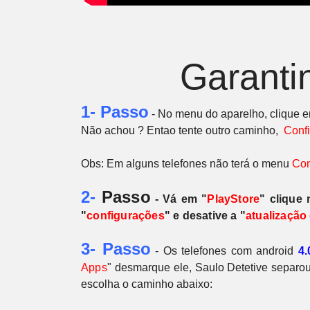
Garanti
1- Passo
- No menu do aparelho, clique 
Não achou ? Entao tente outro caminho,
Conf
Obs: Em alguns telefones não terá o menu
Con
2-
Passo
- Vá em "
PlayStore
" clique
"
configurações
" e desative a "
atualização
3- Passo
- Os telefones com android
4.
Apps
"
desmarque ele, Saulo Detetive separou
escolha o caminho abaixo: