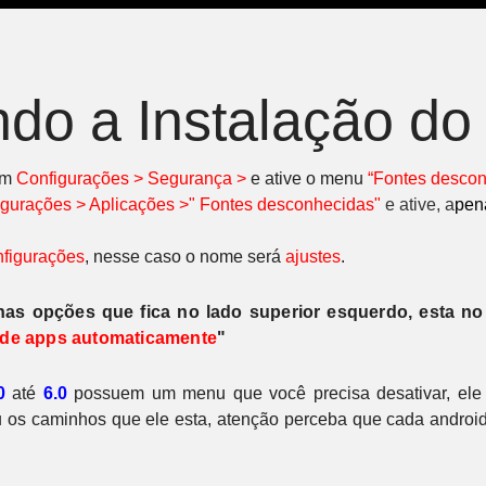
ndo a Instalação d
em
C
onfigurações > Segurança >
e ative o menu
“Fontes descon
igurações > Aplicações >" Fontes desconhecidas"
e ative, a
pen
figurações
, nesse caso o nome será
ajustes
.
 nas opções que fica no lado superior esquerdo, esta no
 de apps automaticamente
"
0
até
6.0
possuem um menu que você precisa desativar, ele
 os caminhos que ele esta, atenção perceba que cada android