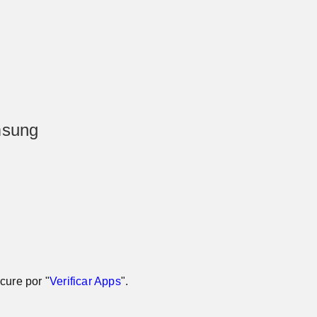
msung
ocure por "
Verificar Apps
".